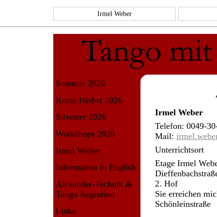
Irmel Weber
Sommer 2026
Kurse Herbst 2026
Irmel Weber
Silvester 2026
Telefon: 0049-30
Workshops 2026
Mail:
irmel.webe
Unterrichtsort
Irmel Weber
Etage Irmel Web
Information in English
Dieffenbachstraß
2. Hof
Alexander-Technik &
Sie erreichen mic
Tango Argentino
Schönleinstraße
Links