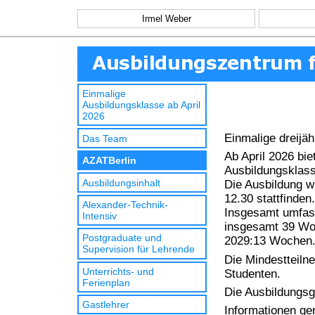
Irmel Weber
Einmalige
Ausbildungsklasse ab April
2026
Einmalige dreijäh
Das Team
Ab April 2026 bie
AZATBerlin
Ausbildungsklass
Ausbildungsinhalt
Die Ausbildung wi
12.30 stattfinden.
Alexander-Technik-
Insgesamt umfass
Intensiv
insgesamt 39 Wo
Postgraduate und
2029:13 Wochen
Supervision für Lehrende
Die Mindestteiln
Unterrichts- und
Studenten.
Ferienplan
Die Ausbildungsg
Gastlehrer
Informationen ger