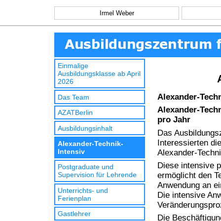
Irmel Weber
Einmalige
Ausbildungsklasse ab April
2026
Alexander-Techn
Das Team
Alexander-Techn
AZATBerlin
pro Jahr
Ausbildungsinhalt
Das Ausbildungsz
Interessierten di
Alexander-Technik-
Intensiv
Alexander-Techni
Diese intensive p
Postgraduate und
ermöglicht den T
Supervision für Lehrende
Anwendung an ein
Unterrichts- und
Die intensive An
Ferienplan
Veränderungspro
Gastlehrer
Die Beschäftigun