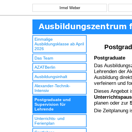
Irmel Weber
Einmalige
Ausbildungsklasse ab April
Postgrad
2026
Postgraduate
Das Team
Das Ausbildungsz
AZATBerlin
Lehrenden der Al
Ausbildungsinhalt
Ausbildung direk
verfeinern und fo
Alexander-Technik-
Intensiv
Dieses Angebot is
Unterrichtspaus
Postgraduate und
planen oder zur
Supervision für
Lehrende
Die Zeitplanung i
Unterrichts- und
Ferienplan