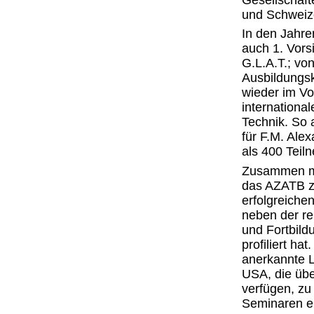
und Schweize
In den Jahre
auch 1. Vors
G.L.A.T.; vo
Ausbildungsk
wieder im Vo
internationa
Technik. So 
für F.M. Ale
als 400 Teil
Zusammen mit
das AZATB z
erfolgreiche
neben der re
und Fortbild
profiliert ha
anerkannte 
USA, die übe
verfügen, zu
Seminaren e