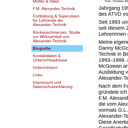
Mütter & Väter
Foto: Christian Bi
Jahrgang 195
F.M. Alexander-Technik
des ATVD vo
Fortbildung & Supervision
für Lehrende der
Seit 1993 un
Alexander-Technik
seit diesem 
Rückenschmerzen: Studie
Lehrerinnen 
zur Wirksamkeit von
Alexander-Technik
Meine eigene
Danny McGow
Biografie
Technik in B
Kontaktdaten &
1993–1999, a
Unterrichtsadresse
McGowan an s
Unterrichtsort
Ausbildung v
Links
Alexander-Tec
Impressum und
Nach dem Fo
Datenschutzerklärung
gründete ich
F.M. Alexand
die vom Ale
vormals G.L.
Alexander-Tec
Diese Anerke
Gesellschaft