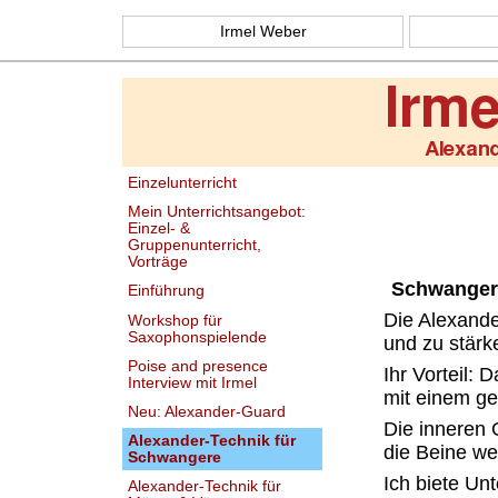
Irmel Weber
Einzelunterricht
Mein Unterrichtsangebot:
Einzel- &
Gruppenunterricht,
Vorträge
Schwangers
Einführung
Die Alexande
Workshop für
Saxophonspielende
und zu stärk
Poise and presence
Ihr Vorteil:
Interview mit Irmel
mit einem g
Neu: Alexander-Guard
Die inneren O
Alexander-Technik für
die Beine we
Schwangere
Ich biete Un
Alexander-Technik für