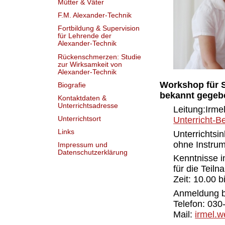
Mütter & Väter
F.M. Alexander-Technik
Fortbildung & Supervision
für Lehrende der
Alexander-Technik
Rückenschmerzen: Studie
zur Wirksamkeit von
Alexander-Technik
Workshop für 
Biografie
bekannt gegeb
Kontaktdaten &
Unterrichtsadresse
Leitung:Irme
Unterricht-Be
Unterrichtsort
Links
Unterrichtsi
ohne Instrum
Impressum und
Datenschutzerklärung
Kenntnisse i
für die Tei
Zeit: 10.00 b
Anmeldung b
Telefon: 030
Mail:
irmel.